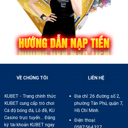
VỀ CHÚNG TÔI
LIÊN HỆ
KUBET - Trang chính thức
Địa chỉ: 26 đường số 2,
KUBET cung cấp trò chơi
phường Tân Phú, quận 7,
Cá độ bóng đá, Lô đề, KU
Hồ Chí Minh.
Casino trực tuyến.... Đăng
Điện thoại:
ký tài khoản KUBET ngay
0587.564.327